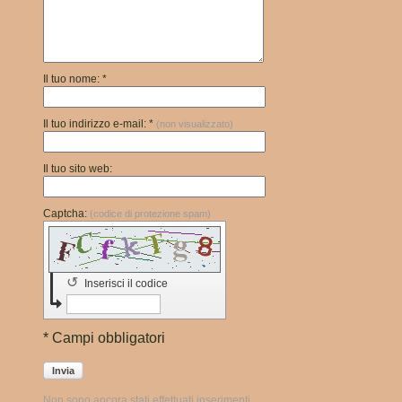
Il tuo nome: *
Il tuo indirizzo e-mail: *
(non visualizzato)
Il tuo sito web:
Captcha:
(codice di protezione spam)
↺
Inserisci il codice
* Campi obbligatori
Invia
Non sono ancora stati effettuati inserimenti.