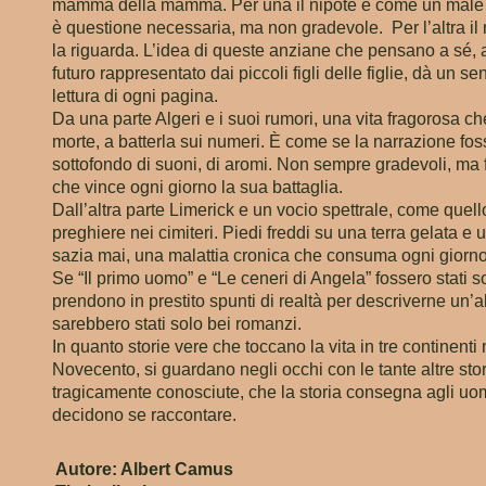
mamma della mamma. Per una il nipote è come un male d
è questione necessaria, ma non gradevole. Per l’altra il
la riguarda. L’idea di queste anziane che pensano a sé, 
futuro rappresentato dai piccoli figli delle figlie, dà un s
lettura di ogni pagina.
Da una parte Algeri e i suoi rumori, una vita fragorosa ch
morte, a batterla sui numeri. È come se la narrazione f
sottofondo di suoni, di aromi. Non sempre gradevoli, ma 
che vince ogni giorno la sua battaglia.
Dall’altra parte Limerick e un vocio spettrale, come que
preghiere nei cimiteri. Piedi freddi su una terra gelata e
sazia mai, una malattia cronica che consuma ogni giorn
Se “Il primo uomo” e “Le ceneri di Angela” fossero stati s
prendono in prestito spunti di realtà per descriverne un’al
sarebbero stati solo bei romanzi.
In quanto storie vere che toccano la vita in tre continenti
Novecento, si guardano negli occhi con le tante altre storie
tragicamente conosciute, che la storia consegna agli uom
decidono se raccontare.
Autore: Albert Camus