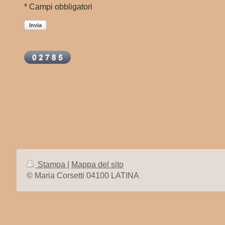
* Campi obbligatori
Invia
Stampa
|
Mappa del sito
© Maria Corsetti 04100 LATINA