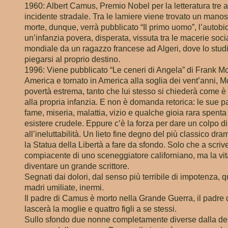
1960: Albert Camus, Premio Nobel per la letteratura tre 
incidente stradale. Tra le lamiere viene trovato un manos
morte, dunque, verrà pubblicato “Il primo uomo”, l’autobi
un’infanzia povera, disperata, vissuta tra le macerie soci
mondiale da un ragazzo francese ad Algeri, dove lo studi
piegarsi al proprio destino.
1996: Viene pubblicato “Le ceneri di Angela” di Frank Mc
America e tornato in America alla soglia dei vent’anni, 
povertà estrema, tanto che lui stesso si chiederà come è 
alla propria infanzia. E non è domanda retorica: le sue 
fame, miseria, malattia, vizio e qualche gioia rara spen
esistere crudele. Eppure c’è la forza per dare un colpo d
all’ineluttabilità. Un lieto fine degno del più classico 
la Statua della Libertà a fare da sfondo. Solo che a scriv
compiacente di uno sceneggiatore californiano, ma la vita
diventare un grande scrittore.
Segnati dai dolori, dal senso più terribile di impotenza, q
madri umiliate, inermi.
Il padre di Camus è morto nella Grande Guerra, il padre 
lascerà la moglie e quattro figli a se stessi.
Sullo sfondo due nonne completamente diverse dalla des