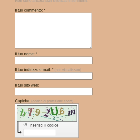
Non sono ancora stati effettuati inserimenti.
Il tuo commento: *
Il tuo nome: *
Il tuo indirizzo e-mail: *
(non visualizzato)
Il tuo sito web:
Captcha:
(codice di protezione spam)
↺
Inserisci il codice