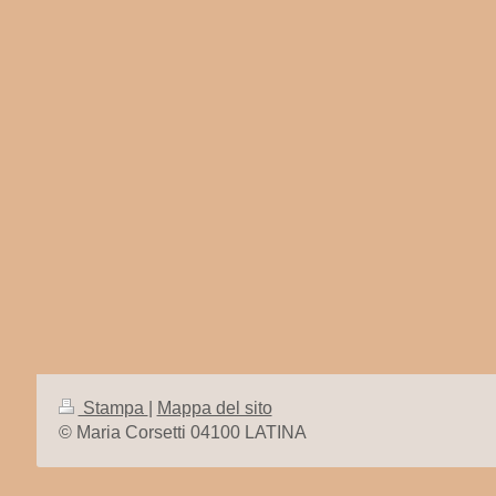
Stampa
|
Mappa del sito
© Maria Corsetti 04100 LATINA