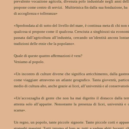
prevalente vocazione agricola, divenuta polo industriale negli anni del
propone come centro di servizi.
Multietnica fin dalla sua fondazione, ha 
di accoglienza e tolleranza»
«Sprofondata al di sotto del livello del mare, è continua meta di chi non s
qualcosa si propone come il qualcosa. Cresciuta a singhiozzi sia econo
passata dall’agricoltura all’industria, cercando un’identità ancora lon
tradizioni delle etnie che la popolano».
Quale di queste quattro affermazioni è vera?
Veniamo al popolo.
«Un incontro di culture diverse che significa arricchimento, dalla gastrono
come viaggiare attraverso un atlante geografico. Tanta gioventù, partico
medio di cultura alto, anche grazie ai licei, all’università e al conservatori
«Un’accozzaglia di gente che non ha mai digerito il distacco dalla ter
attenta solo all’apparire. Nonostante la presenza di licei, università e c
scarsa».
Un regno, un popolo, tante piccole signorie. Tante piccole corti e appass
strateghi massimi. Tutti intorno al loro re, tutti a vedere abiti lucenti, 