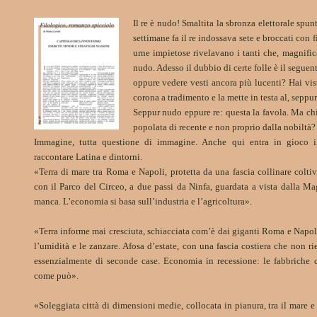
Il re è nudo! Smaltita la sbronza elettorale spun
settimane fa il re indossava sete e broccati con f
urne impietose rivelavano i tanti che, magnific
nudo. Adesso il dubbio di certe folle è il seguen
oppure vedere vesti ancora più lucenti? Hai vis
corona a tradimento e la mette in testa al, seppu
Seppur nudo eppure re: questa la favola. Ma chi
popolata di recente e non proprio dalla nobiltà?
Immagine, tutta questione di immagine. Anche qui entra in gioco il
raccontare Latina e dintorni.
«Terra di mare tra Roma e Napoli, protetta da una fascia collinare coltiv
con il Parco del Circeo, a due passi da Ninfa, guardata a vista dalla M
manca. L’economia si basa sull’industria e l’agricoltura».
«Terra informe mai cresciuta, schiacciata com’è dai giganti Roma e Napoli
l’umidità e le zanzare. Afosa d’estate, con una fascia costiera che non ri
essenzialmente di seconde case. Economia in recessione: le fabbriche ch
come può».
«Soleggiata città di dimensioni medie, collocata in pianura, tra il mare e